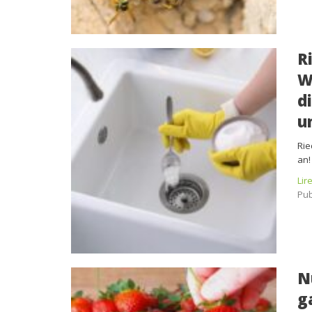
R
W
d
u
Rie
an!
Lir
Pub
N
g