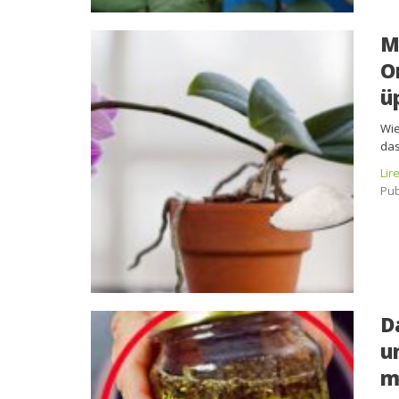
M
O
ü
Wie
das
Lir
Pub
D
u
m