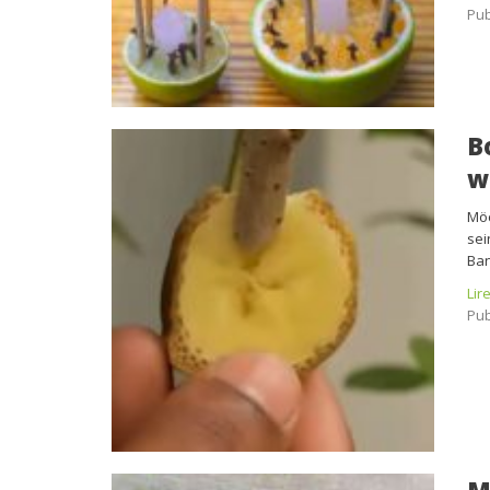
Pub
B
w
Möc
sei
Ban
Lir
Pub