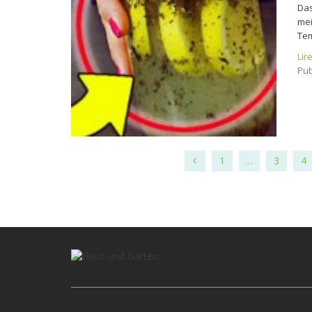
Das
mei
Te
Lir
Pub
1
…
3
4