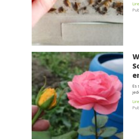
Lir
Pub
W
S
e
Es 
jed
Lir
Pub