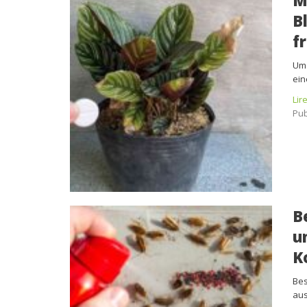
M
B
f
Um 
ein
Lir
Pub
B
u
K
Bes
aus