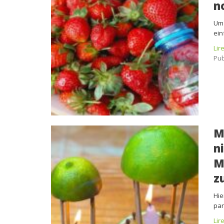
n
Um 
ein
Lir
Pub
M
n
M
z
Hie
par
Lir