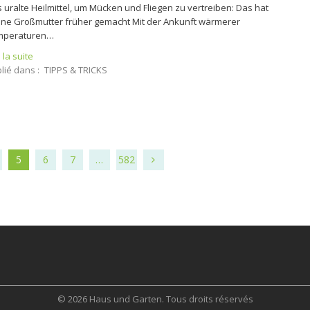
 uralte Heilmittel, um Mücken und Fliegen zu vertreiben: Das hat
ne Großmutter früher gemacht Mit der Ankunft wärmerer
mperaturen…
e la suite
lié dans :
TIPPS & TRICKS
5
6
7
…
582
© 2026 Haus und Garten. Tous droits réservés