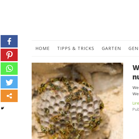
HOME
TIPPS & TRICKS
GARTEN
GEN
W
n
Wes
Wen
Lir
Pub